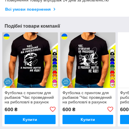
Всі умови повернення
Подібні товари компанії
Футболка с принтом для
Футболка с принтом для
Футб
рыбаков "Час проведений
рыбаков "Час проведений
рыба
на риболовлі в рахунок
на риболовлі в рахунок
рибо
життя не йде!"
життя не йде!" - 2
хочу
600
600
600
₴
₴
Купити
Купити