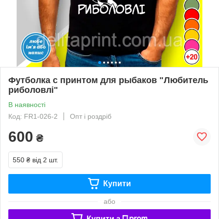
Футболка с принтом для рыбаков "Любитель
риболовлі"
В наявності
Код: FR1-026-2
Опт і роздріб
600
₴
550 ₴
від 2 шт.
Купити
або
Купити з