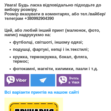
Увага! Будь ласка відповідально підходьте до
вибору розміру.
Розмір вказувати в коментарях,
або тел./вайбер/
телеграм +380992904390
Цей, або любий інший принт (малюнок, фото,
напис) надрукуємо на:
футболці, світшоті, іншому одязі;
подушці, фартукі, кепці і ін.текстилі;
кружка, термокружка, бокал, фляга,
термос;
фотокамні, магніти, килимки, пазли і т.д.
Всі варіанти принтів на нашом сайті