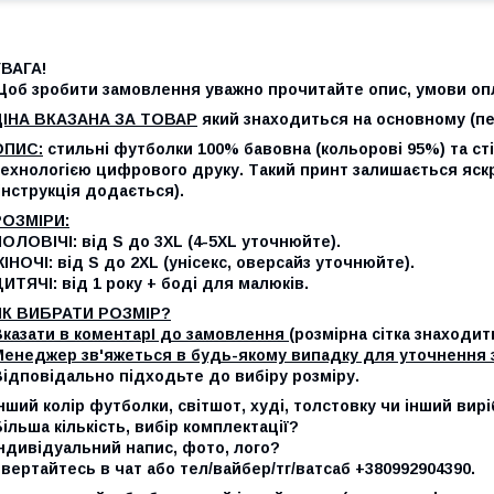
УВАГА!
Щоб зробити замовлення уважно прочитайте опис, умови опл
ЦІНА ВКАЗАНА ЗА ТОВАР
який знаходиться на основному (п
ОПИС:
стильні футболки 100% бавовна (кольорові 95%) та ст
ехнологією цифрового друку. Такий принт залишається яскра
інструкція додається).
РОЗМІРИ:
ОЛОВІЧІ: від S до 3XL (4-5XL уточнюйте).
ІНОЧІ: від S до 2XL (унісекс, оверсайз уточнюйте).
ИТЯЧІ: від 1 року + боді для малюків.
ЯК ВИБРАТИ РОЗМІР?
казати в коментарІ до замовлення (
розмірна сітка знаходит
Менеджер зв'яжеться в будь-якому випадку для уточнення 
ідповідально підходьте до вибіру розміру.
нший колір футболки, світшот, худі, толстовку чи інший вирі
ільша кількість, вибір комплектації?
ндивідуальний напис, фото, лого?
вертайтесь в чат або тел/вайбер/тг/ватсаб +380992904390.