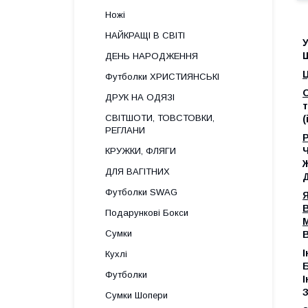
Ножі
НАЙКРАЩІ В СВІТІ
ДЕНЬ НАРОДЖЕННЯ
Футболки ХРИСТИЯНСЬКІ
ДРУК НА ОДЯЗІ
т
СВІТШОТИ, ТОВСТОВКИ,
(
РЕГЛАНИ
Ч
КРУЖКИ, ФЛЯГИ
Ж
ДЛЯ ВАГІТНИХ
Д
Футболки SWAG
В
Подарункові Бокси
Сумки
В
І
Кухлі
Б
Футболки
І
З
Сумки Шопери