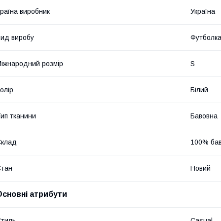
раїна виробник
Україна
ид виробу
Футболк
іжнародний розмір
S
олір
Білий
ип тканини
Бавовна
Склад
100% ба
Стан
Новий
Основні атрибути
тиль
Casual