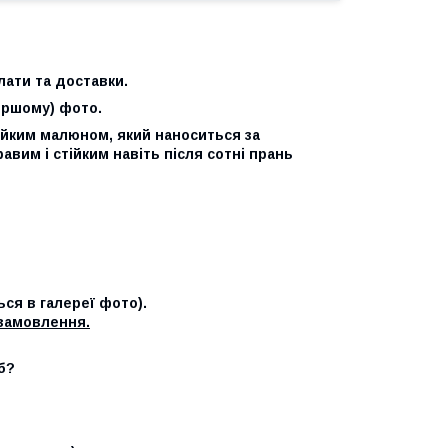
ати та доставки.
ершому) фото.
ійким малюном, який наноситься за
вим і стійким навіть після сотні прань
ься в галереї фото).
замовлення.
б?