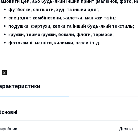
амовити цей, або будь-який інший принт (малюнок, фото, на
футболки, світшоти, худі та інший одяг;
спецодяг: комбінезони, жилетки, маніжки та ін.;
подушки, фартухи, кепки та інший будь-який текстиль;
кружки, термокружки, бокали, фляги, термоси;
фотокамні, магніти, килимки, пазли і т.д.
арактеристики
Основні
иробник
Деліта