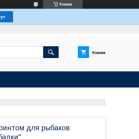
Кошик
Кошик
принтом для рыбаков
балки"