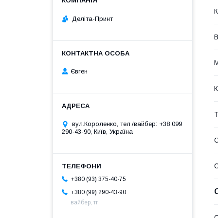
К
Деліта-Принт
В
М
Євген
К
Т
вул.Короленко, тел./вайбер: +38 099
290-43-90, Київ, Україна
+380 (93) 375-40-75
+380 (99) 290-43-90
вайбер, тг
С