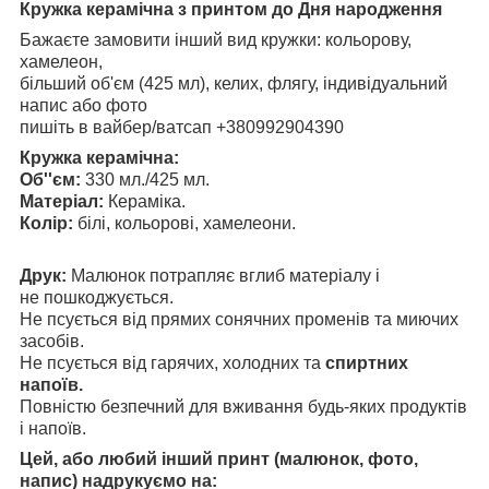
Кружка керамічна з принтом до Дня народження
Бажаєте замовити інший вид кружки: кольорову,
хамелеон,
більший об'єм (425 мл), келих, флягу, індивідуальний
напис або фото
пишіть в вайбер/ватсап +380992904390
Кружка керамічна:
Об''єм:
330 мл./425 мл.
Матеріал:
Кераміка.
Колір:
білі, кольорові, хамелеони.
Друк:
Малюнок потрапляє вглиб матеріалу і
не пошкоджується.
Не псується від прямих сонячних променів та миючих
засобів.
Не псується від гарячих, холодних та
спиртних
напоїв.
Повністю безпечний для вживання будь-яких продуктів
і напоїв.
Цей, або любий інший принт (малюнок, фото,
напис) надрукуємо на: