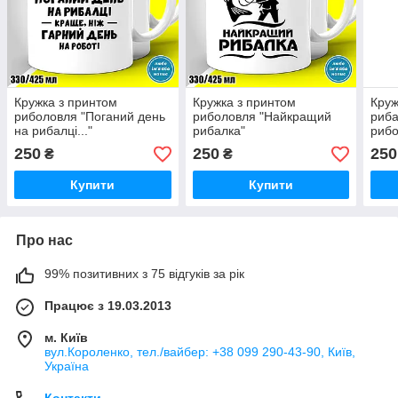
Кружка з принтом
Кружка з принтом
Круж
риболовля "Поганий день
риболовля "Найкращий
риба
на рибалці..."
рибалка"
рибо
риба
250
250
250
₴
₴
Купити
Купити
Про нас
99% позитивних з 75 відгуків за рік
Працює з 19.03.2013
м. Київ
вул.Короленко, тел./вайбер: +38 099 290-43-90, Київ,
Україна