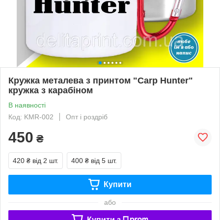
Кружка металева з принтом "Carp Hunter"
кружка з карабіном
В наявності
Код: KMR-002
Опт і роздріб
450
₴
420 ₴
від 2 шт.
400 ₴
від 5 шт.
Купити
або
Купити з