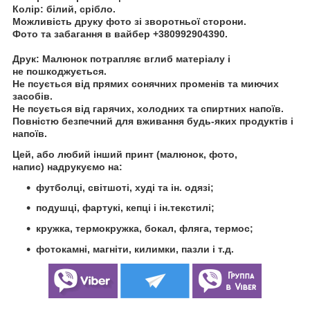
Колір:
білий, срібло.
Можливість друку фото зі зворотньої сторони.
Фото та забагання в вайбер +380992904390.
Друк:
Малюнок потрапляє вглиб матеріалу і
не пошкоджується.
Не псується від прямих сонячних променів та миючих
засобів.
Не псується від гарячих, холодних та
спиртних напоїв.
Повністю безпечний для вживання будь-яких продуктів і
напоїв.
Цей, або любий інший принт (малюнок, фото,
напис) надрукуємо на:
футболці, світшоті, худі та ін. одязі;
подушці, фартукі, кепці і ін.текстилі;
кружка, термокружка, бокал, фляга, термос;
фотокамні, магніти, килимки, пазли і т.д.