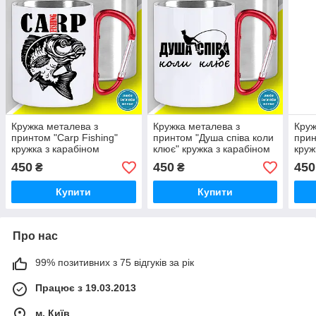
Кружка металева з
Кружка металева з
Круж
принтом "Carp Fishing"
принтом "Душа співа коли
прин
кружка з карабіном
клює" кружка з карабіном
круж
450
450
450
₴
₴
Купити
Купити
Про нас
99% позитивних з 75 відгуків за рік
Працює з 19.03.2013
м. Київ