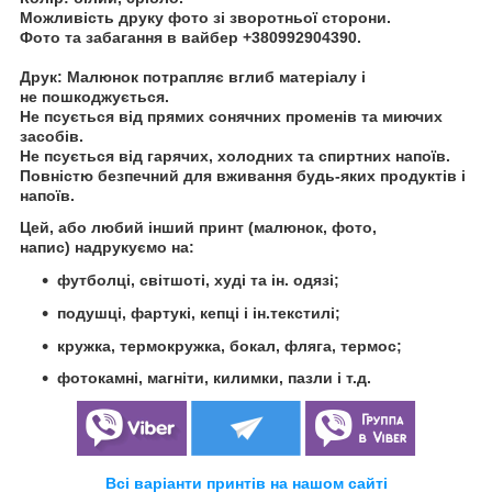
Можливість друку фото зі зворотньої сторони.
Фото та забагання в вайбер +380992904390.
Друк:
Малюнок потрапляє вглиб матеріалу і
не пошкоджується.
Не псується від прямих сонячних променів та миючих
засобів.
Не псується від гарячих, холодних та
спиртних напоїв.
Повністю безпечний для вживання будь-яких продуктів і
напоїв.
Цей, або любий інший принт (малюнок, фото,
напис) надрукуємо на:
футболці, світшоті, худі та ін. одязі;
подушці, фартукі, кепці і ін.текстилі;
кружка, термокружка, бокал, фляга, термос;
фотокамні, магніти, килимки, пазли і т.д.
Всі варіанти принтів на нашом сайті