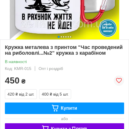
Кружка металева з принтом "Час проведений
на риболовлі...№2" кружка з карабіном
В наявності
Код: KMR-015
Опт і роздріб
450
₴
420 ₴
від 2 шт.
400 ₴
від 5 шт.
Купити
або
Купити з