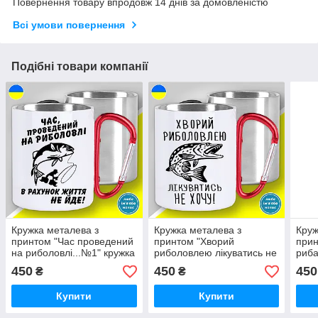
Повернення товару впродовж 14 днів за домовленістю
Всі умови повернення
Подібні товари компанії
Кружка металева з
Кружка металева з
Круж
принтом "Час проведений
принтом "Хворий
прин
на риболовлі...№1" кружка
риболовлею лікуватись не
риба
з карабіном
хочу. Щука" кружка з
кара
450
450
450
₴
₴
карабіном
Купити
Купити