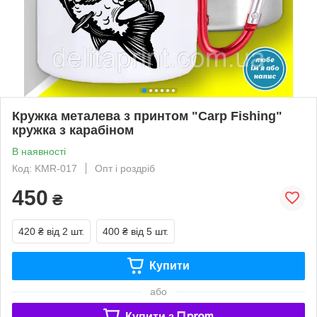
Кружка металева з принтом "Carp Fishing"
кружка з карабіном
В наявності
Код: KMR-017
Опт і роздріб
450
₴
420 ₴
від 2 шт.
400 ₴
від 5 шт.
Купити
або
Купити з