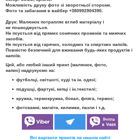
Можливість друку фото зі зворотньої сторони.
Фото та забагання в вайбер +380992904390.
Друк:
Малюнок потрапляє вглиб матеріалу і
не пошкоджується.
Не псується від прямих сонячних променів та миючих
засобів.
Не псується від гарячих, холодних та
спиртних напоїв.
Повністю безпечний для вживання будь-яких продуктів і
напоїв.
Цей, або любий інший принт (малюнок, фото,
напис) надрукуємо на:
футболці, світшоті, худі та ін. одязі;
подушці, фартукі, кепці і ін.текстилі;
кружка, термокружка, бокал, фляга, термос;
фотокамні, магніти, килимки, пазли і т.д.
Всі варіанти принтів на нашом сайті