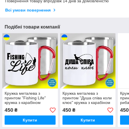
Повернення товару впродовж 14 днів за домовленістю
Всі умови повернення
Подібні товари компанії
Кружка металева з
Кружка металева з
Круж
принтом "Fishing Life"
принтом "Душа співа коли
прин
кружка з карабіном
клює" кружка з карабіном
риба
кара
450
450
450
₴
₴
Купити
Купити