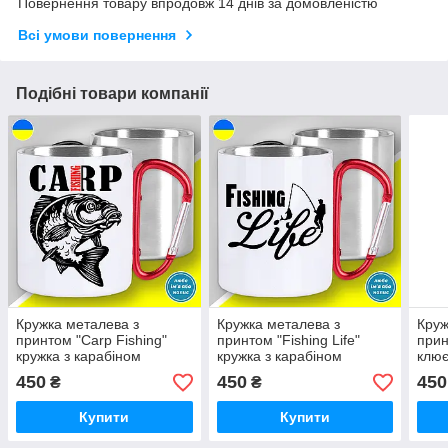
Повернення товару впродовж 14 днів за домовленістю
Всі умови повернення
Подібні товари компанії
Кружка металева з
Кружка металева з
Круж
принтом "Carp Fishing"
принтом "Fishing Life"
прин
кружка з карабіном
кружка з карабіном
клює
450
450
450
₴
₴
Купити
Купити