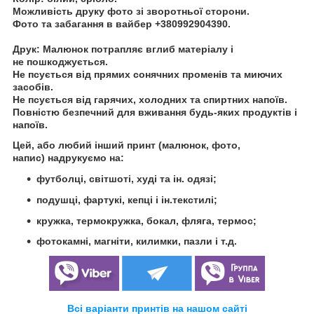
Можливість друку фото зі зворотньої сторони.
Фото та забагання в вайбер +380992904390.
Друк:
Малюнок потрапляє вглиб матеріалу і
не пошкоджується.
Не псується від прямих сонячних променів та миючих
засобів.
Не псується від гарячих, холодних та
спиртних напоїв.
Повністю безпечний для вживання будь-яких продуктів і
напоїв.
Цей, або любий інший принт (малюнок, фото,
напис) надрукуємо на:
футболці, світшоті, худі та ін. одязі;
подушці, фартукі, кепці і ін.текстилі;
кружка, термокружка, бокал, фляга, термос;
фотокамні, магніти, килимки, пазли і т.д.
Всі варіанти принтів на нашом сайті