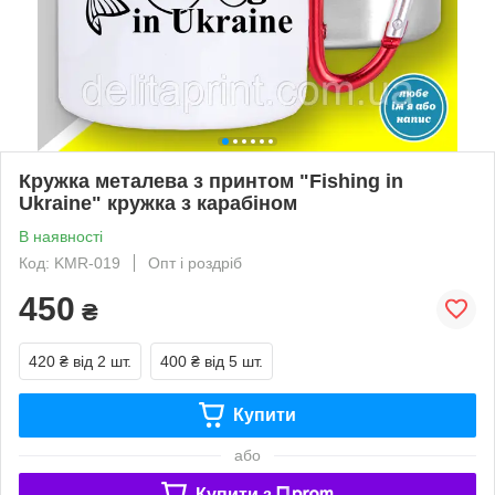
Кружка металева з принтом "Fishing in
Ukraine" кружка з карабіном
В наявності
Код: KMR-019
Опт і роздріб
450
₴
420 ₴
від 2 шт.
400 ₴
від 5 шт.
Купити
або
Купити з