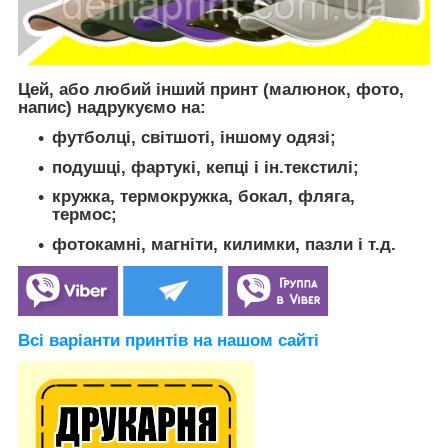
Цей, або любий інший принт (малюнок, фото,
напис) надрукуємо на:
футболці, світшоті, іншому одязі;
подушці, фартукі, кепці і ін.текстилі;
кружка, термокружка, бокал, фляга,
термос;
фотокамні, магніти, килимки, пазли і т.д.
Всі варіанти принтів на нашом сайті