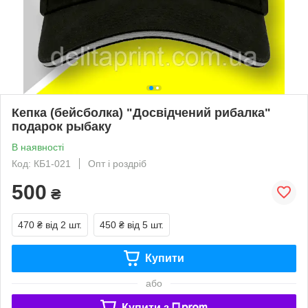
Кепка (бейсболка) "Досвідчений рибалка"
подарок рыбаку
В наявності
Код: КБ1-021
Опт і роздріб
500
₴
470 ₴
від 2 шт.
450 ₴
від 5 шт.
Купити
або
Купити з