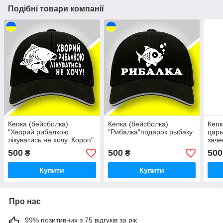
Подібні товари компанії
Кепка (бейсболка)
Кепка (бейсболка)
Кепк
"Хворий рибалкою
"Рибалка"подарок рыбаку
царь
лікуватись не хочу. Короп"
заче
подарок рыбаку
500
500
500
₴
₴
Купити
Купити
Про нас
99% позитивних з 75 відгуків за рік