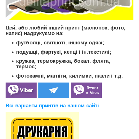
Цей, або любий інший принт (малюнок, фото,
напис) надрукуємо на:
футболці, світшоті, іншому одязі;
подушці, фартукі, кепці і ін.текстилі;
кружка, термокружка, бокал, фляга,
термос;
фотокамні, магніти, килимки, пазли і т.д.
Всі варіанти принтів на нашом сайті