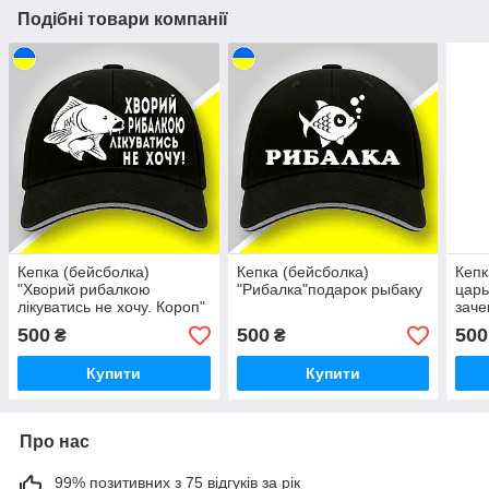
Подібні товари компанії
Кепка (бейсболка)
Кепка (бейсболка)
Кепк
"Хворий рибалкою
"Рибалка"подарок рыбаку
царь
лікуватись не хочу. Короп"
заче
подарок рыбаку
500
500
500
₴
₴
Купити
Купити
Про нас
99% позитивних з 75 відгуків за рік