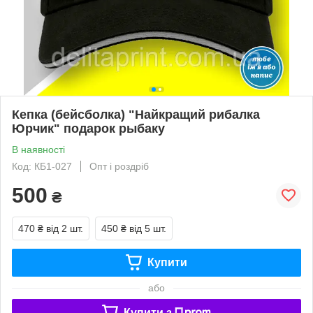
Кепка (бейсболка) "Найкращий рибалка
Юрчик" подарок рыбаку
В наявності
Код: КБ1-027
Опт і роздріб
500
₴
470 ₴
від 2 шт.
450 ₴
від 5 шт.
Купити
або
Купити з