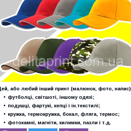
Цей, або любий інший принт (малюнок, фото, напис)
футболці, світшоті, іншому одязі;
подушці, фартукі, кепці і ін.текстилі;
кружка, термокружка, бокал, фляга, термос;
фотокамні, магніти, килимки, пазли і т.д.