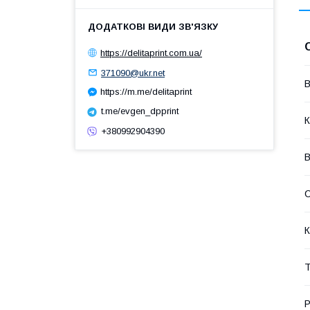
https://delitaprint.com.ua/
371090@ukr.net
В
https://m.me/delitaprint
t.me/evgen_dpprint
К
+380992904390
В
С
К
Т
Р