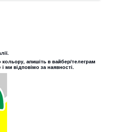
лії.
о кольору, апишіть в вайбер/телеграм
 і ми відповімо за наявності.