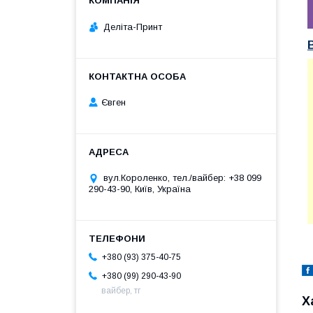
Деліта-Принт
Євген
вул.Короленко, тел./вайбер: +38 099
290-43-90, Київ, Україна
+380 (93) 375-40-75
+380 (99) 290-43-90
вайбер, тг
Х