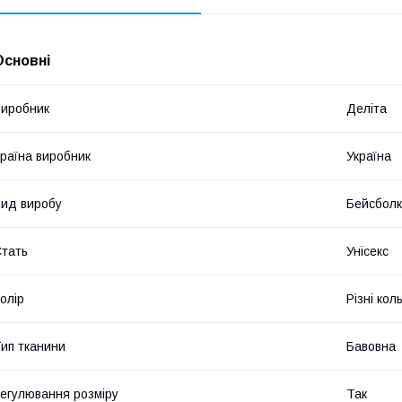
Основні
иробник
Деліта
раїна виробник
Україна
ид виробу
Бейсбол
тать
Унісекс
олір
Різні кол
ип тканини
Бавовна
егулювання розміру
Так