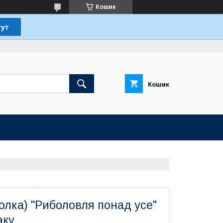
Кошик
Кошик
олка) "Риболовля понад усе"
аку