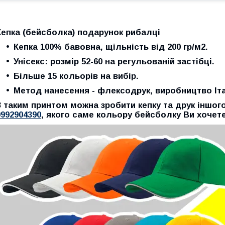
Кепка (бейсболка) подарунок рибалці
Кепка 100% бавовна, щільність від 200 гр/м2.
Унісекс: розмір 52-60 на регульованій застібці.
Більше 15 кольорів на вибір.
Метод нанесення - флексодрук, виробництво Іта
З таким принтом можна зробити кепку та друк іншог
0992904390
, якого саме кольору бейсболку Ви хочете