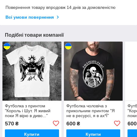
Повернення товару впродовж 14 днів за домовленістю
Всі умови повернення
Подібні товари компанії
Футболка з принтом
Футболка чоловіча з
Футб
"Король і Шут. Я живий
прикольним принтом "Я
"Кор
поки Я вірю в диво..."
не в ресурсі, я в ах*Ї"
поки
570
600
600
₴
₴
Купити
Купити