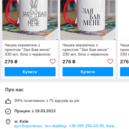
Чашка керамічна з
Чашка керамічна з
Чашк
принтом "Зая Бав мене"
принтом "Зая Бав мене"
прин
330 мл, біла з червоною
330 мл, біла з червоною
330 
ручкою
ручкою
руч
276
276
276
₴
₴
Купити
Купити
Про нас
99% позитивних з 75 відгуків за рік
Працює з 19.03.2013
м. Київ
вул.Короленко, тел./вайбер: +38 099 290-43-90, Київ,