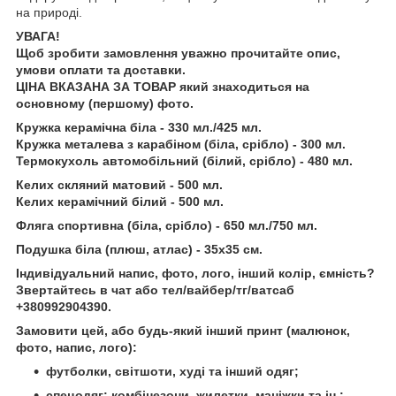
на природі.
УВАГА!
Щоб зробити замовлення уважно прочитайте опис,
умови оплати та доставки.
ЦІНА ВКАЗАНА ЗА ТОВАР який знаходиться на
основному (першому) фото.
Кружка керамічна біла - 330 мл./425 мл.
Кружка металева з карабіном (біла, срібло) - 300 мл.
Термокухоль автомобільний (білий, срібло) - 480 мл.
Келих скляний матовий - 500 мл.
Келих керамічний білий - 500 мл.
Фляга спортивна (біла, срібло) - 650 мл./750 мл.
Подушка біла (плюш, атлас) - 35х35 см.
Індивідуальний напис, фото, лого, інший колір, ємність?
Звертайтесь в чат або тел/вайбер/тг/ватсаб
+380992904390.
Замовити цей, або будь-який інший принт (малюнок,
фото, напис, лого):
футболки, світшоти, худі та інший одяг;
спецодяг: комбінезони, жилетки, маніжки та ін.;