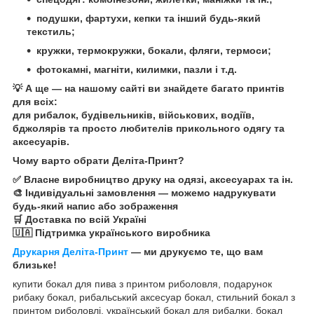
подушки, фартухи, кепки та інший будь-який
текстиль;
кружки, термокружки, бокали, фляги, термоси;
фотокамні, магніти, килимки, пазли і т.д.
💡 А ще — на нашому сайті ви знайдете багато принтів
для всіх:
для рибалок, будівельників, військових, водіїв,
бджолярів та просто любителів прикольного одягу та
аксесуарів.
Чому варто обрати Деліта-Принт?
✅ Власне виробництво друку на одязі, аксесуарах та ін.
🎨 Індивідуальні замовлення — можемо надрукувати
будь-який напис або зображення
🛒 Доставка по всій Україні
🇺🇦 Підтримка українського виробника
Друкарня Деліта-Принт
— ми друкуємо те, що вам
близьке!
купити бокал для пива з принтом риболовля, подарунок
рибаку бокал, рибальський аксесуар бокал, стильний бокал з
принтом риболовлі, український бокал для рибалки, бокал