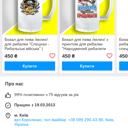
Бокал для пива /келих/
Бокал для пива /келих/ з
Бока
для рибалки "Спецназ -
принтом для рибалки
риба
Рибальські війська" |
"Народжений рибалити
спец
Подарунок рибалці
змушений працювати" |
риба
450
450
450
₴
₴
Подарунок рибалці
Купити
Купити
Про нас
99% позитивних з 75 відгуків за рік
Працює з 19.03.2013
м. Київ
вул.Короленко, тел./вайбер: +38 099 290-43-90, Київ,
Україна