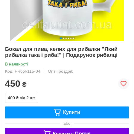
Бокал для пива, келих для рибалки "Який
рибалка така і риба!" | Подарунок рибалці
В наявності
Код: FRcol-115-04
Опт і роздріб
450
₴
400 ₴
від 2 шт.
Купити
або
Купити з