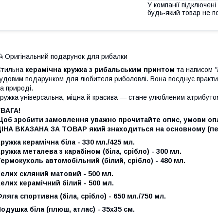
У компанії підключені
будь-який товар не п
 Оригінальний подарунок для рибалки
Стильна
керамічна кружка з рибальським принтом
та написом
удовим подарунком для любителя риболовлі. Вона поєднує практичні
а природі.
ружка універсальна, міцна й красива — стане улюбленим атрибуто
УВАГА!
Щоб зробити замовлення уважно прочитайте опис, умови опл
ЦІНА ВКАЗАНА ЗА ТОВАР який знаходиться на основному (п
ружка керамічна біла - 330 мл./425 мл.
ружка металева з карабіном (біла, срібло) - 300 мл.
ермокухоль автомобільний (білий, срібло) - 480 мл.
елих скляний матовий - 500 мл.
елих керамічний білий - 500 мл.
ляга спортивна (біла, срібло) - 650 мл./750 мл.
одушка біла (плюш, атлас) - 35х35 см.