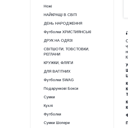
Ножі
НАЙКРАЩІ В СВІТІ
ДЕНЬ НАРОДЖЕННЯ
Футболки ХРИСТИЯНСЬКІ

ДРУК НА ОДЯЗІ
ч
СВІТШОТИ, ТОВСТОВКИ,
н
РЕГЛАНИ
К
КРУЖКИ, ФЛЯГИ
ДЛЯ ВАГІТНИХ
Футболки SWAG
К
Подарункові Бокси
К
Т
Сумки
К
Кухлі
К
Футболки
Ф
Сумки Шопери
П