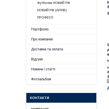
І
Футболки НОВИЙ РІК
З
НОВИЙ РІК (АРХІВ)
З
ПРОФЕСІЇ
Портфоліо
Про компанію

Доставка та оплата
д
а
Відгуки
✅
Новини і статті

Фотоальбом

КОНТАКТИ