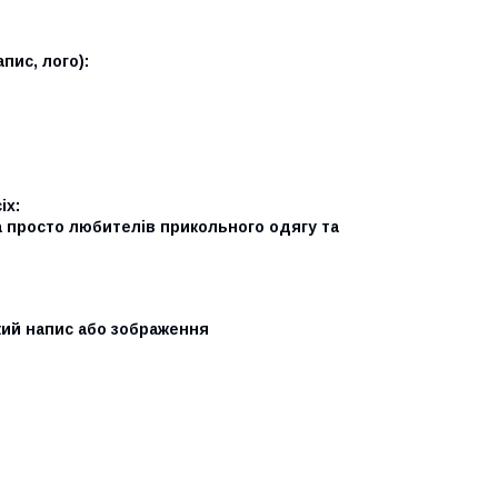
пис, лого):
іх:
та просто любителів прикольного одягу та
кий напис або зображення