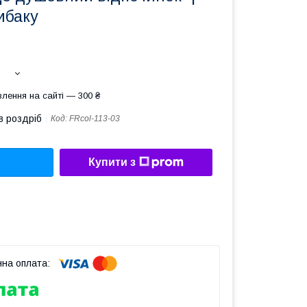
ибаку
лення на сайті — 300 ₴
в роздріб
Код:
FRcol-113-03
Купити з