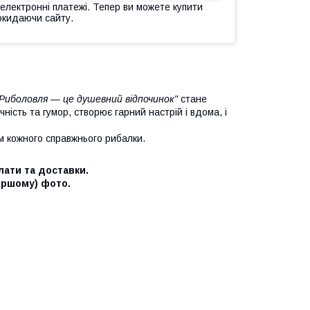
 електронні платежі. Тепер ви можете купити
окидаючи сайту.
"Риболовля — це душевний відпочинок"
стане
сть та гумор, створює гарний настрій і вдома, і
м кожного справжнього рибалки.
ати та доставки.
ершому) фото.