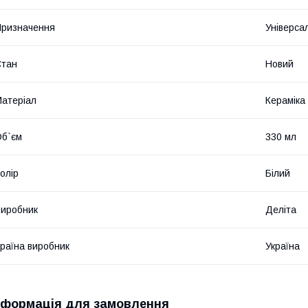
ризначення
Універса
Стан
Новий
атеріал
Кераміка
б`єм
330 мл
олір
Білий
иробник
Деліта
раїна виробник
Україна
нформація для замовлення