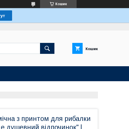
Кошик
Кошик
мічна з принтом для рибалки
е душевний відпочинок" |