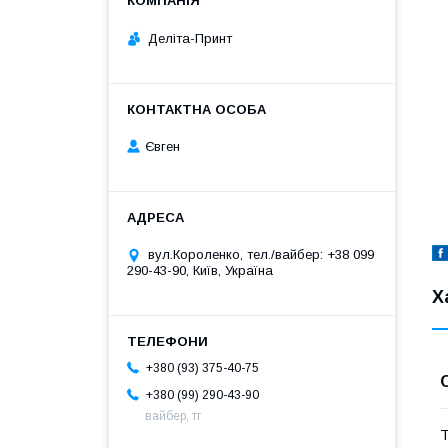
Деліта-Принт
Євген
вул.Короленко, тел./вайбер: +38 099
290-43-90, Київ, Україна
Х
+380 (93) 375-40-75
+380 (99) 290-43-90
вайбер, тг
Т