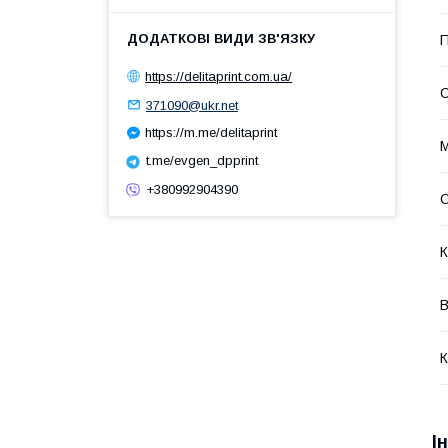
П
https://delitaprint.com.ua/
371090@ukr.net
https://m.me/delitaprint
М
t.me/evgen_dpprint
+380992904390
О
К
В
К
І