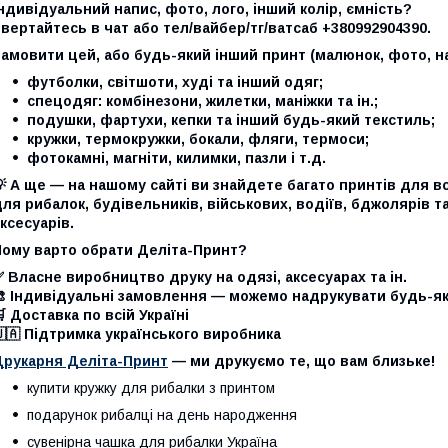
ндивідуальний напис, фото, лого, інший колір, ємність?
вертайтесь в чат або тел/вайбер/тг/ватсаб +380992904390.
амовити цей, або будь-який інший принт (малюнок, фото, на
футболки, світшоти, худі та інший одяг;
спецодяг: комбінезони, жилетки, маніжки та ін.;
подушки, фартухи, кепки та інший будь-який текстиль;
кружки, термокружки, бокали, фляги, термоси;
фотокамні, магніти, килимки, пазли і т.д.
 А ще — на нашому сайті ви знайдете багато принтів для вс
ля рибалок, будівельників, військових, водіїв, бджолярів 
ксесуарів.
Чому варто обрати Деліта-Принт?
 Власне виробництво друку на одязі, аксесуарах та ін.
🎨 Індивідуальні замовлення — можемо надрукувати будь-я
 Доставка по всій Україні
🇦 Підтримка українського виробника
Друкарня Деліта-Принт
— ми друкуємо те, що вам близьке!
купити кружку для рибалки з принтом
подарунок рибалці на день народження
сувенірна чашка для рибалки Україна