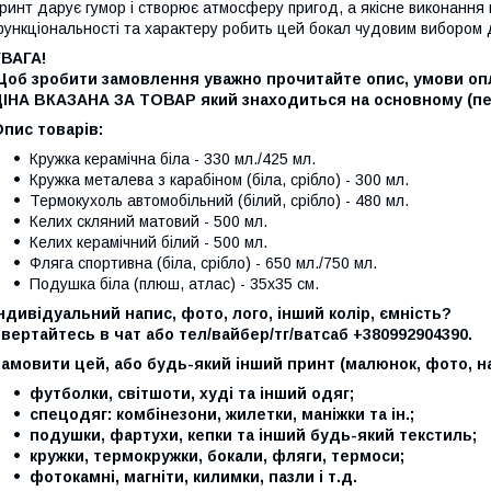
ринт дарує гумор і створює атмосферу пригод, а якісне виконання 
ункціональності та характеру робить цей бокал чудовим вибором д
УВАГА!
Щоб зробити замовлення уважно прочитайте опис, умови опл
ЦІНА ВКАЗАНА ЗА ТОВАР який знаходиться на основному (п
пис товарів:
Кружка керамічна біла - 330 мл./425 мл.
Кружка металева з карабіном (біла, срібло) - 300 мл.
Термокухоль автомобільний (білий, срібло) - 480 мл.
Келих скляний матовий - 500 мл.
Келих керамічний білий - 500 мл.
Фляга спортивна (біла, срібло) - 650 мл./750 мл.
Подушка біла (плюш, атлас) - 35х35 см.
ндивідуальний напис, фото, лого, інший колір, ємність?
вертайтесь в чат або тел/вайбер/тг/ватсаб +380992904390.
амовити цей, або будь-який інший принт (малюнок, фото, на
футболки, світшоти, худі та інший одяг;
спецодяг: комбінезони, жилетки, маніжки та ін.;
подушки, фартухи, кепки та інший будь-який текстиль;
кружки, термокружки, бокали, фляги, термоси;
фотокамні, магніти, килимки, пазли і т.д.