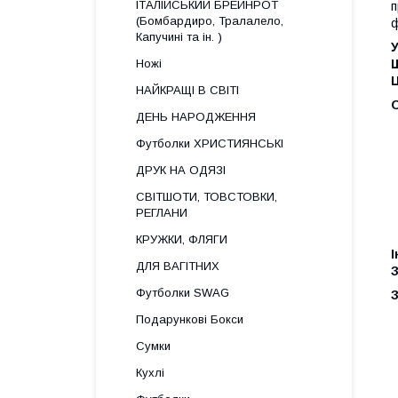
ІТАЛІЙСЬКИЙ БРЕЙНРОТ
п
(Бомбардиро, Тралалело,
ф
Капучині та ін. )
Ножі
НАЙКРАЩІ В СВІТІ
О
ДЕНЬ НАРОДЖЕННЯ
Футболки ХРИСТИЯНСЬКІ
ДРУК НА ОДЯЗІ
СВІТШОТИ, ТОВСТОВКИ,
РЕГЛАНИ
КРУЖКИ, ФЛЯГИ
І
ДЛЯ ВАГІТНИХ
З
Футболки SWAG
З
Подарункові Бокси
Сумки
Кухлі