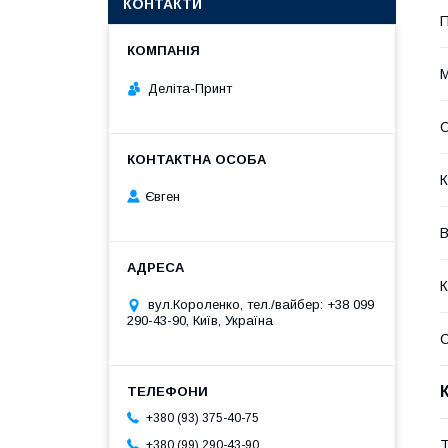
КОНТАКТИ
П
М
Деліта-Принт
О
К
Євген
В
К
вул.Короленко, тел./вайбер: +38 099
290-43-90, Київ, Україна
+380 (93) 375-40-75
Т
+380 (99) 290-43-90