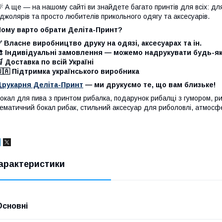
 А ще — на нашому сайті ви знайдете багато принтів для всіх: для 
джолярів та просто любителів прикольного одягу та аксесуарів.
Чому варто обрати Деліта-Принт?
 Власне виробництво друку на одязі, аксесуарах та ін.
🎨 Індивідуальні замовлення — можемо надрукувати будь-я
 Доставка по всій Україні
🇦 Підтримка українського виробника
Друкарня Деліта-Принт
— ми друкуємо те, що вам близьке!
окал для пива з принтом рибалка, подарунок рибалці з гумором, р
ематичний бокал рибак, стильний аксесуар для риболовлі, атмосф
арактеристики
Основні