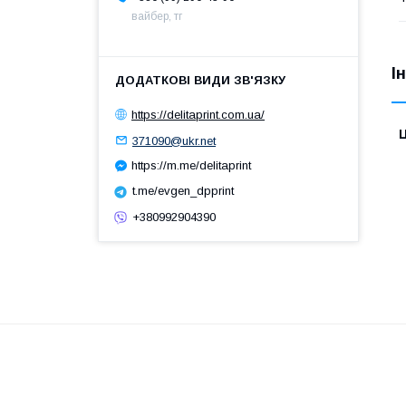
вайбер, тг
І
https://delitaprint.com.ua/
Ц
371090@ukr.net
https://m.me/delitaprint
t.me/evgen_dpprint
+380992904390