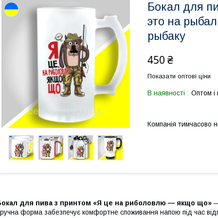
Бокал для пи
это на рыбал
рыбаку
450 ₴
Показати оптові ціни
В наявності
Оптом і 
Компанія тимчасово 
Бокал для пива з принтом «Я це на риболовлю — якщо що»
—
ручна форма забезпечує комфортне споживання напою під час відпо