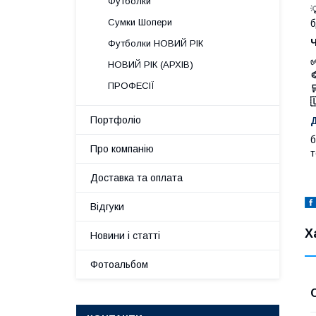
Футболки

Сумки Шопери
б
Футболки НОВИЙ РІК
✅
НОВИЙ РІК (АРХІВ)
ПРОФЕСІЇ


Портфоліо
б
Про компанію
т
Доставка та оплата
Відгуки
Х
Новини і статті
Фотоальбом