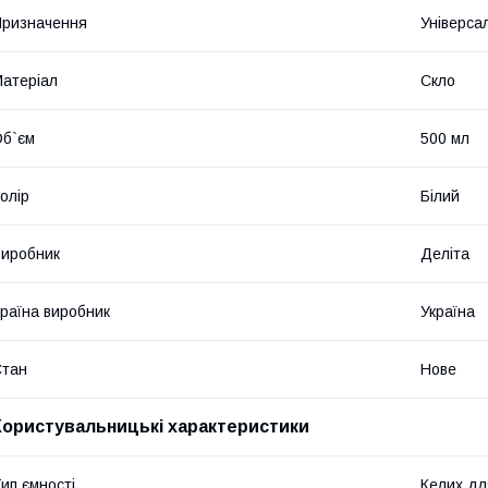
ризначення
Універса
атеріал
Скло
б`єм
500 мл
олір
Білий
иробник
Деліта
раїна виробник
Україна
Стан
Нове
Користувальницькі характеристики
ип ємності
Келих для