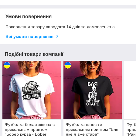
Умови повернення
Повернення товару впродовж 14 днів за домовленістю
Всі умови повернення
Подібні товари компанії
Футболка белая жіноча с
Футболка жіноча з
Футб
прикольным принтом
прикольним принтом "Бля
при
"Бобер курва - Bober
яке я вже старе"
"Ран