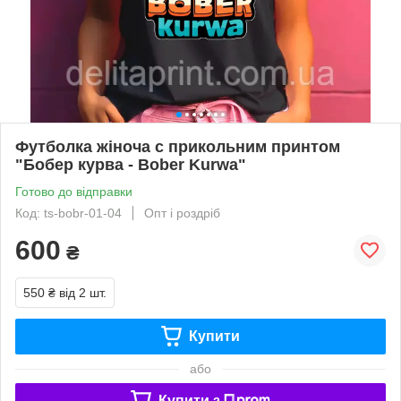
Футболка жіноча с прикольним принтом
"Бобер курва - Bober Kurwa"
Готово до відправки
Код: ts-bobr-01-04
Опт і роздріб
600
₴
550 ₴
від 2 шт.
Купити
або
Купити з