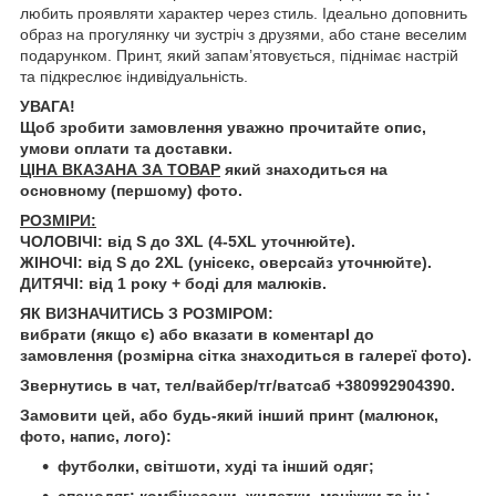
любить проявляти характер через стиль. Ідеально доповнить
образ на прогулянку чи зустріч з друзями, або стане веселим
подарунком. Принт, який запам’ятовується, піднімає настрій
та підкреслює індивідуальність.
УВАГА!
Щоб зробити замовлення уважно прочитайте опис,
умови оплати та доставки.
ЦІНА ВКАЗАНА ЗА ТОВАР
який знаходиться на
основному (першому) фото.
РОЗМІРИ:
ЧОЛОВІЧІ: від S до 3XL (4-5XL уточнюйте).
ЖІНОЧІ: від S до 2XL (унісекс, оверсайз уточнюйте).
ДИТЯЧІ: від 1 року + боді для малюків.
ЯК ВИЗНАЧИТИСЬ З РОЗМІРОМ:
вибрати (якщо є) або вказати в коментарІ до
замовлення (розмірна сітка знаходиться в галереї фото).
Звернутись в чат, тел/вайбер/тг/ватсаб +380992904390.
Замовити цей, або будь-який інший принт (малюнок,
фото, напис, лого):
футболки, світшоти, худі та інший одяг;
спецодяг: комбінезони, жилетки, маніжки та ін.;