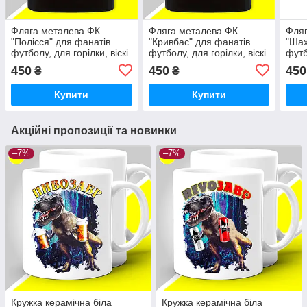
Фляга металева ФК
Фляга металева ФК
Фляг
"Полісся" для фанатів
"Кривбас" для фанатів
"Шах
футболу, для горілки, віскі
футболу, для горілки, віскі
футб
450
450
450
₴
₴
Купити
Купити
Акційні пропозиції та новинки
–7%
–7%
Кружка керамічна біла
Кружка керамічна біла