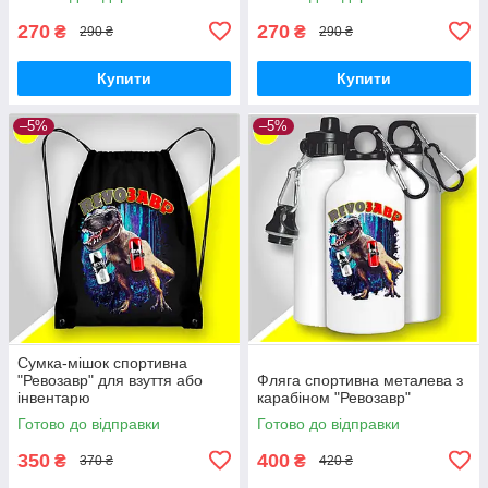
270
270
₴
₴
290 ₴
290 ₴
Купити
Купити
–5%
–5%
Сумка-мішок спортивна
"Ревозавр" для взуття або
Фляга спортивна металева з
інвентарю
карабіном "Ревозавр"
Готово до відправки
Готово до відправки
350
400
₴
₴
370 ₴
420 ₴