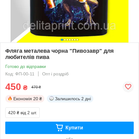
Фляга металева чорна "Пивозавр" для
любителів пива
Готово до відправки
Код: ФП-00-11
Опт і роздріб
450
₴
470 ₴
Економія
20 ₴
Залишилось
2 дні
420 ₴
від 2 шт.
Купити
або