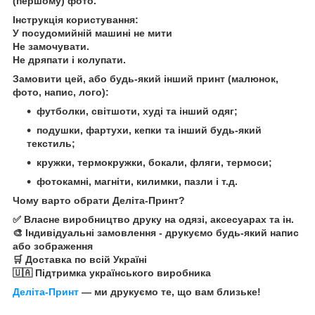
(першому) фото.
Інструкція користування:
У посудомийній машині не мити
Не замочувати.
Не дряпати і колупати.
Замовити цей, або будь-який інший принт (малюнок,
фото, напис, лого):
футболки, світшоти, худі та інший одяг;
подушки, фартухи, кепки та інший будь-який
текстиль;
кружки, термокружки, бокали, фляги, термоси;
фотокамні, магніти, килимки, пазли і т.д.
Чому варто обрати Деліта-Принт?
✅ Власне виробництво друку на одязі, аксесуарах та ін.
🎨 Індивідуальні замовлення - друкуємо будь-який напис
або зображення
🛒 Доставка по всій Україні
🇺🇦 Підтримка українського виробника
Деліта-Принт
— ми друкуємо те, що вам близьке!