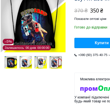
350 ₴
370 ₴
Показати оптові ціни
Готово до відправки
–5%
Купити
Залишилось
0
0
днів
0
0
0
0
0
0
+380 (93) 375-40-75
У компанії підключені
будь-який товар не п