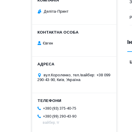
З
Деліта-Принт
Р
І
Євген
Ц
вул.Короленко, тел./вайбер: +38 099
290-43-90, Київ, Україна
+380 (93) 375-40-75
+380 (99) 290-43-90
вайбер, тг