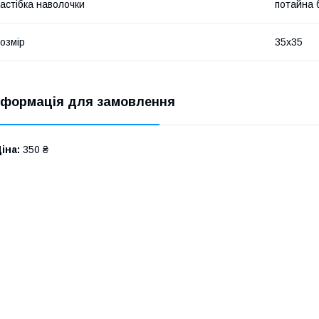
астібка наволочки
потайна 
озмір
35x35
нформація для замовлення
іна:
350 ₴