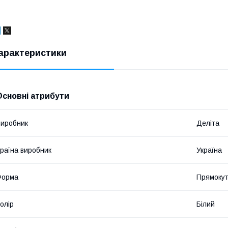
арактеристики
Основні атрибути
иробник
Деліта
раїна виробник
Україна
Форма
Прямоку
олір
Білий