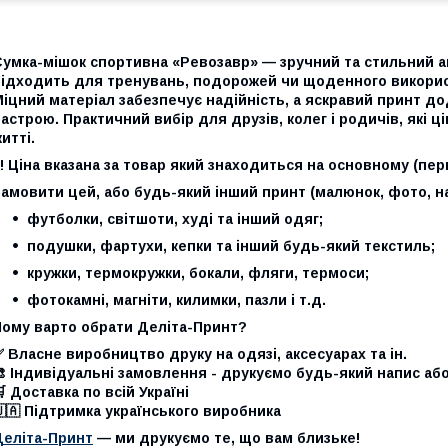
Сумка-мішок спортивна «Ревозавр» — зручний та стильний а
ідходить для тренувань, подорожей чи щоденного використа
іцний матеріал забезпечує надійність, а яскравий принт до
астрою. Практичний вибір для друзів, колег і родичів, які
итті.
!! Ціна вказана за товар який знаходиться на основному (пе
амовити цей, або будь-який інший принт (малюнок, фото, на
футболки, світшоти, худі та інший одяг;
подушки, фартухи, кепки та інший будь-який текстиль;
кружки, термокружки, бокали, фляги, термоси;
фотокамні, магніти, килимки, пазли і т.д.
Чому варто обрати Деліта-Принт?
 Власне виробництво друку на одязі, аксесуарах та ін.
 Індивідуальні замовлення - друкуємо будь-який напис аб
 Доставка по всій Україні
🇦 Підтримка українського виробника
Деліта-Принт
— ми друкуємо те, що вам близьке!