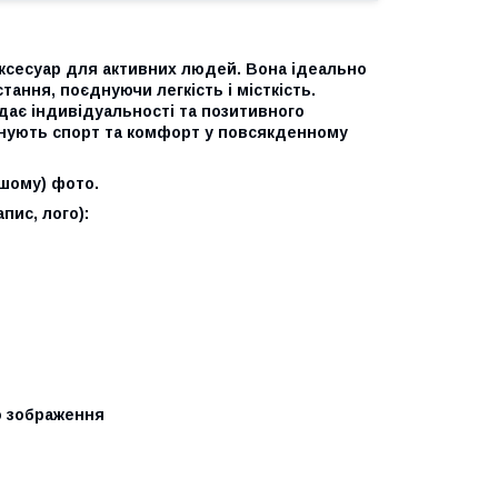
ксесуар для активних людей. Вона ідеально
ння, поєднуючи легкість і місткість.
дає індивідуальності та позитивного
 цінують спорт та комфорт у повсякденному
ршому) фото.
пис, лого):
о зображення