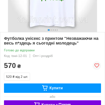
Футболка унісекс з принтом "Незважаючи на
весь п*здець я сьогодні молодець"
Готово до відправки
Код: tswi-12-01
Опт і роздріб
570
₴
520 ₴
від 2 шт.
Купити
або
Купити з