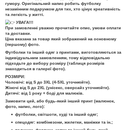
гумору. Оригінальний напис робить футболку
незамінним подарунком для тих, хто цінує креативність
та легкість у житті.
УВАГА!!!
При замовленні уважно прочитайте опис, умови оплати
та доставки.
Ціна вказана за товар який зображений на основному
(першому) фото.
Футболки та інший одяг з принтами, виготовляються за
індивідуальним замовленням, тому відповідально
підходьте до вибору розміру (таблиця розмірів
знаходиться в галереї фото).
РОЗМІРИ:
Чоловічі: від S до 3XL (4-5XL уточнюйте).
Жіночі від S до 2XL (унісекс, оверсайз уточнюйте).
Дитячі: від 1 року + боді для малюків.
Замовити цей, або будь-який інший принт (малюнок,
фото, напис, лого):
футболки, світшоти, худі та інший одяг;
спецодяг: комбінезони, жилетки, маніжки та ін.;
подушки, фартухи, кепки та інший будь-який