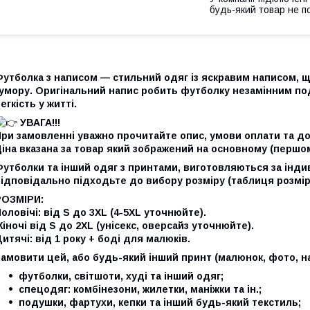
будь-який товар не п
утболка з написом — стильний одяг із яскравим написом, щ
умору. Оригінальний напис робить футболку незамінним под
егкість у житті.
УВАГА!!!
ри замовленні уважно прочитайте опис, умови оплати та до
іна вказана за товар який зображений на основному (першо
Футболки та інший одяг з принтами, виготовляються за інд
ідповідально підходьте до вибору розміру (таблиця розмір
РОЗМІРИ:
оловічі: від S до 3XL (4-5XL уточнюйте).
іночі від S до 2XL (унісекс, оверсайз уточнюйте).
итячі: від 1 року + боді для малюків.
амовити цей, або будь-який інший принт (малюнок, фото, на
футболки, світшоти, худі та інший одяг;
спецодяг: комбінезони, жилетки, маніжки та ін.;
подушки, фартухи, кепки та інший будь-який текстиль;