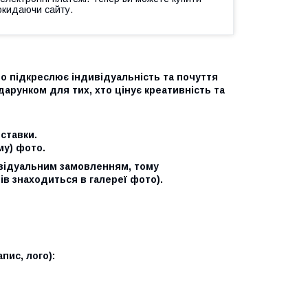
окидаючи сайту.
о підкреслює індивідуальність та почуття
арунком для тих, хто цінує креативність та
ставки.
му) фото.
ивідуальним замовленням, тому
ів знаходиться в галереї фото).
пис, лого):