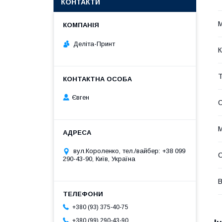
КОНТАКТИ
Деліта-Принт
К
Т
Євген
М
вул.Короленко, тел./вайбер: +38 099
290-43-90, Київ, Україна
В
+380 (93) 375-40-75
+380 (99) 290-43-90