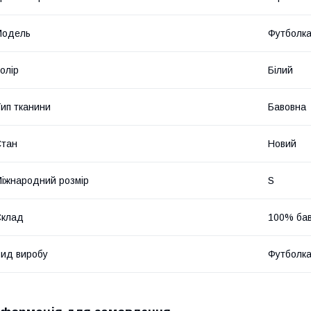
Модель
Футболк
олір
Білий
ип тканини
Бавовна
Стан
Новий
іжнародний розмір
S
Склад
100% ба
ид виробу
Футболк