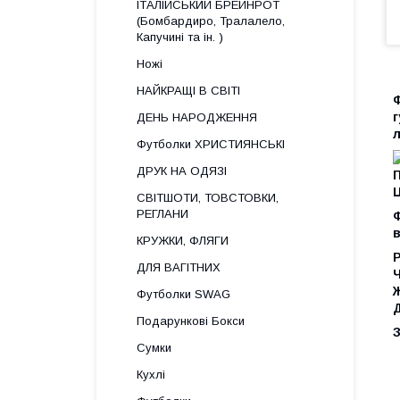
ІТАЛІЙСЬКИЙ БРЕЙНРОТ
(Бомбардиро, Тралалело,
Капучині та ін. )
Ножі
НАЙКРАЩІ В СВІТІ
Ф
г
ДЕНЬ НАРОДЖЕННЯ
л
Футболки ХРИСТИЯНСЬКІ
ДРУК НА ОДЯЗІ
П
Ц
СВІТШОТИ, ТОВСТОВКИ,
РЕГЛАНИ
в
КРУЖКИ, ФЛЯГИ
ДЛЯ ВАГІТНИХ
Ч
Ж
Футболки SWAG
Д
Подарункові Бокси
З
Сумки
Кухлі