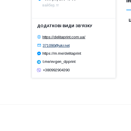
І
вайбер, тг
Ц
https://delitaprint.com.ua/
371090@ukr.net
https://m.me/delitaprint
t.me/evgen_dpprint
+380992904390