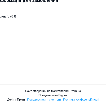
нформація для замовлення
іна:
570 ₴
Сайт створений на маркетплейсі
Prom.ua
Продавець на Bigl.ua
Деліта-Принт |
Поскаржитися на контент
|
Політика конфіденційності