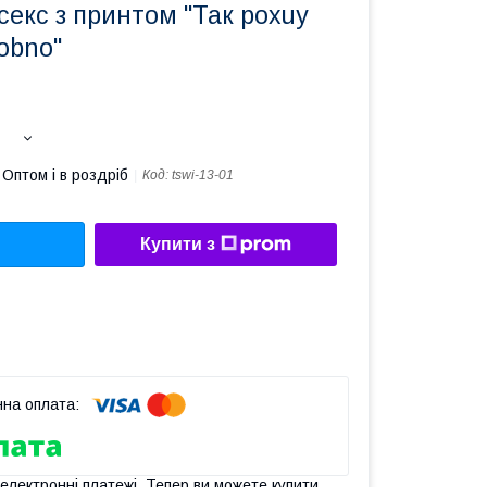
секс з принтом "Так poxuy
obno"
Оптом і в роздріб
Код:
tswi-13-01
Купити з
 електронні платежі. Тепер ви можете купити