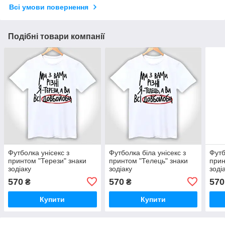
Всі умови повернення
Подібні товари компанії
Футболка унісекс з
Футболка біла унісекс з
Футб
принтом "Терези" знаки
принтом "Телець" знаки
прин
зодіаку
зодіаку
зоді
570
570
570
₴
₴
Купити
Купити