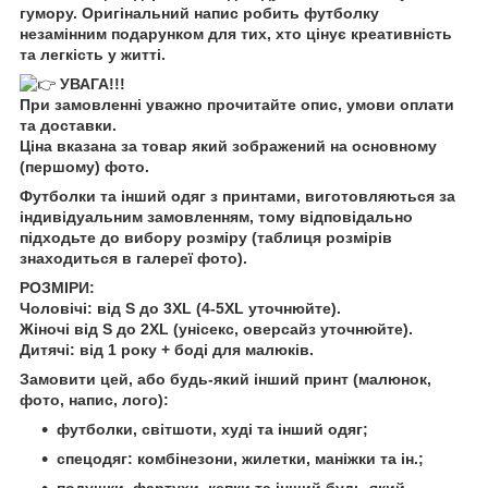
гумору. Оригінальний напис робить футболку
незамінним подарунком для тих, хто цінує креативність
та легкість у житті.
УВАГА!!!
При замовленні уважно прочитайте опис, умови оплати
та доставки.
Ціна вказана за товар який зображений на основному
(першому) фото.
Футболки та інший одяг з принтами, виготовляються за
індивідуальним замовленням, тому відповідально
підходьте до вибору розміру (таблиця розмірів
знаходиться в галереї фото).
РОЗМІРИ:
Чоловічі: від S до 3XL (4-5XL уточнюйте).
Жіночі від S до 2XL (унісекс, оверсайз уточнюйте).
Дитячі: від 1 року + боді для малюків.
Замовити цей, або будь-який інший принт (малюнок,
фото, напис, лого):
футболки, світшоти, худі та інший одяг;
спецодяг: комбінезони, жилетки, маніжки та ін.;
подушки, фартухи, кепки та інший будь-який