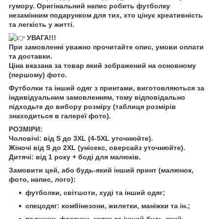
гумору. Оригінальний напис робить футболку
незамінним подарунком для тих, хто цінує креативність
та легкість у житті.
УВАГА!!!
При замовленні уважно прочитайте опис, умови оплати
та доставки.
Ціна вказана за товар який зображений на основному
(першому) фото.
Футболки та інший одяг з принтами, виготовляються за
індивідуальним замовленням, тому відповідально
підходьте до вибору розміру (таблиця розмірів
знаходиться в галереї фото).
РОЗМІРИ:
Чоловічі: від S до 3XL (4-5XL уточнюйте).
Жіночі від S до 2XL (унісекс, оверсайз уточнюйте).
Дитячі: від 1 року + боді для малюків.
Замовити цей, або будь-який інший принт (малюнок,
фото, напис, лого):
футболки, світшоти, худі та інший одяг;
спецодяг: комбінезони, жилетки, маніжки та ін.;
подушки, фартухи, кепки та інший будь-який