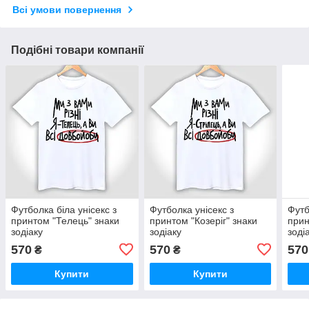
Всі умови повернення
Подібні товари компанії
Футболка біла унісекс з
Футболка унісекс з
Футб
принтом "Телець" знаки
принтом "Козеріг" знаки
прин
зодіаку
зодіаку
зоді
570
570
570
₴
₴
Купити
Купити